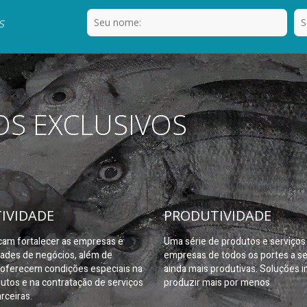
s
OS EXCLUSIVOS
IVIDADE
PRODUTIVIDADE
am fortalecer as empresas e
Uma série de produtos e serviço
dades de negócios, além de
empresas de todos os portes a s
oferecem condições especiais na
ainda mais produtivas. Soluções i
utos e na contratação de serviços
produzir mais por menos.
rceiras.