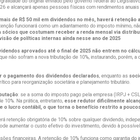
ralidade do original enviado pelo governo federal ao Legislativ
 2026 e alcançará apenas pessoas físicas com rendimentos anuais
mais de R$ 50 mil em dividendos no mês, haverá retenção 
tenção funcionará como um adiantamento do imposto mínimo, não 
 sócios que costumam receber a renda mensal via distribuiç
visão de políticas internas ainda nesse ano de 2025
ividendos aprovados até o final de 2025 não entrem no cálc
que não sofram a nova tributação de 10%, instaurando, porém, a c
ar o pagamento dos dividendos declarados
, enquanto as
soci
rítico para reorganização societária e planejamento tributário.
ibutação
: se a soma do imposto pago pela empresa (IRPJ + CSL
e 10%. Na prática, entretanto,
esse redutor dificilmente alca
o lucro contábil, o que torna o benefício restrito a pouco
erá retenção obrigatória de 10% sobre qualquer dividendo, inde
 pode aumentar o custo efetivo do investimento, devido à possív
ões financeiras. A retenção de 10% funciona como garantia do im