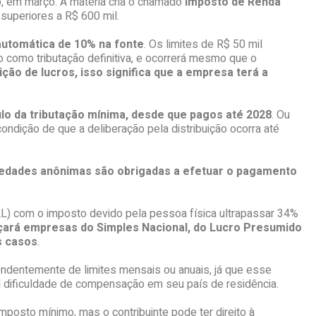
o, em março. A matéria cria o chamado
Imposto de Renda
 superiores a R$ 600 mil.
automática de 10% na fonte
. Os limites de R$ 50 mil
como tributação definitiva, e ocorrerá mesmo que o
ão de lucros, isso significa que a empresa terá a
ulo da tributação mínima, desde que pagos até 2028
. Ou
ondição de que a deliberação pela distribuição ocorra até
edades anônimas são obrigadas a efetuar o pagamento
L) com o imposto devido pela pessoa física ultrapassar 34%
nçará empresas do Simples Nacional, do Lucro Presumido
s casos
.
pendentemente de limites mensais ou anuais, já que esse
el dificuldade de compensação em seu país de residência.
posto mínimo, mas o contribuinte pode ter direito à