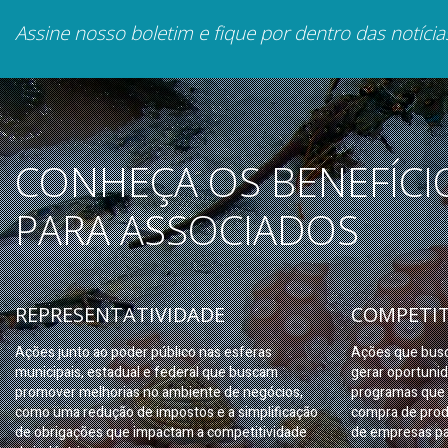
Assine nosso boletim e fique por dentro das notícia
CONHEÇA OS BENEFÍCI
PARA ASSOCIADOS
REPRESENTATIVIDADE
COMPETIT
Ações junto ao poder público nas esferas
Ações que busc
municipais, estadual e federal que buscam
gerar oportuni
promover melhorias no ambiente de negócios,
programas que 
como uma redução de impostos e a simplificação
compra de prod
de obrigações que impactam a competitividade
de empresas pa