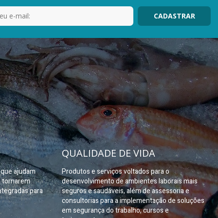
QUALIDADE DE VIDA
s que ajudam
Produtos e serviços voltados para o
e tornarem
desenvolvimento de ambientes laborais mais
ntegradas para
seguros e saudáveis, além de assessoria e
consultorias para a implementação de soluções
em segurança do trabalho, cursos e