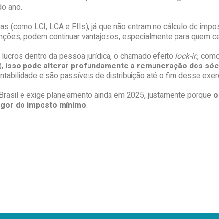
 do ano.
tas (como LCI, LCA e FIIs), já que não entram no cálculo do impo
senções, podem continuar vantajosos, especialmente para quem ce
lucros dentro da pessoa jurídica, o chamado efeito
lock-in
, como
),
isso pode alterar profundamente a remuneração dos sóc
ntabilidade e são passíveis de distribuição até o fim desse exer
 Brasil e exige planejamento ainda em 2025, justamente porque
o
vigor do imposto mínimo
.