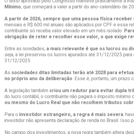
O texto aprovado pelo Congresso manteve praticamente a integ
Mínimo
, que começará a valer a partir do ano-calendário de
A
partir de 2026, sempre que uma pessoa física receber 
mensais e R$ 600 mil anuais são aplicados por CPF e essa re
contribuinte só receba valor elevado em um mês isolado.
Para
obrigação de reter e recolher esse valor, o que exige re
Entre as novidades,
a mais relevante é que os lucros ou d
seja, a lei preservou os lucros apurados até 31/12/2025 para 
31/12/2025.
As
sociedades ditas limitadas
terão até 2028 para efetu
no próprio ano da deliberação
. Esse é, portanto, um prazo c
A legislação também
criou um redutor para evitar dupla tr
do lucro contábil, o contribuinte não pagará o imposto mínimo d
ou mesmo do Lucro Real que não recolhem tributos sobre 
Para o
investidor estrangeiro, a regra é mais severa
: hav
investidor não apresenta declaração de renda no Brasil. Isso
No campo dos investimentos, a nova regra também altera decis